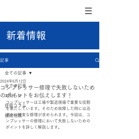
新着情報
記事
全ての記事
2024年6月12日
全ての記事
コンプレッサー修理で失敗しないため
のポイントをお伝えします！
お知らせ
コンプレッサーは工場や製造現場で重要な役割
技術コラム
を果たしています。そのため故障した時には迅
速かつ確実な修理が求められます。今回は、コ
技術相談
ンプレッサーの修理において失敗しないための
ポイントを詳しく解説します。