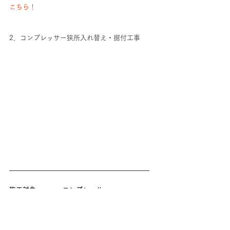
こちら！
2．コンプレッサー狭所入れ替え・据付工事
施工対象　　　　コンプレッサ
メーカー　　　　日立産機
施工カテゴリ　　ユーティリティ設備
納期　　　　　　1日