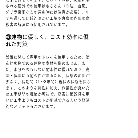
される屋外での使用はもちろん（※注：台風、
ゲリラ豪雨などの気象時には注意が必要）、年
間を通して比較的温かい工場や倉庫の内部の鳥
被害の解決にも使用されています。
③建物に優しく、コスト効率に優
れた対策
設置に関して専用のトレイを使用するため、塗
布対象物である建物の素材を傷めません。ま
た、水分を吸収しない耐水性に優れており、高
温・低温にも耐久性があるため、状態の変化が
少なく、長期間（1～3年間）現状の状態を保ち
ます。このような特性に加え、作業性が良いた
め工事期間の短縮が可能で、鳥害対策器具を用
いた工事よりもコストが削減できるという経済
的なメリットもございます。
害獣・害鳥対策は、宮城工場・
修理メンテナンス.com