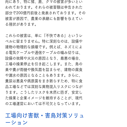
向にあり、特に猪、鹿、クマの被害が多いとい
われております。それらの被害額は申告された
部分で200億円前後と発表されております。その
被害が原因で、農業の承継にも影響を与えてい
る現状があります。
これらの被害は、単に「不快である」というレ
ベルに留まりません。特に深刻なのは、設備や
建物の物理的な損壊です。例えば、ネズミによ
る電気ケーブルや通信ケーブルの噛み切りは、
設備の故障や火災の原因となり、最悪の場合、
工場の操業停止を引き起こします。また、鳥の
巣や糞が雨樋や換気扇を詰まらせ、建物の腐食
や漏水の原因となることもあります。さらに、
糞尿は悪臭や病原菌をまき散らすため、特に食
品工場などでは深刻な異物混入リスクにつなが
ります。こうしたリスクを未然に防ぎ、安定し
た操業と企業イメージを維持することが、現代
の工場運営においては不可欠となっています。
工場向け害獣・害鳥対策ソリュ
ーション