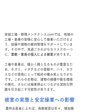
宮城工場・修理メンテナンス.comでは、地域の
工場・倉庫の皆様に安心して操業いただけるよ
う、設備や建物の維持管理をサポートしていま
す。その中で、見過ごされがちなリスクの一つ
に、
害獣・害鳥の侵入による被害
があります。
工場や倉庫は、暖かく餌となるものが豊富なた
め、ネズミ、イタチなどの害獣や、ハト、カラ
スなどの害鳥にとって格好の棲み処となりがち
です。これらの生物は、建物の損壊や衛生環境
の悪化、さらには操業停止につながる深刻な問
題を引き起こす可能性があります。
被害の実態と安定操業への影響
 農林水産省によれば、鳥獣被害は年々、増加傾