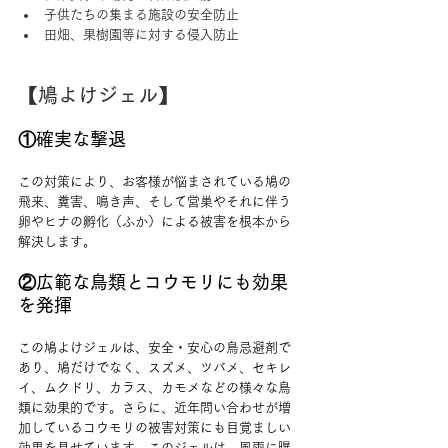
子供たちの集まる施設の安全防止
田畑、果樹園等に対する侵入防止
【鳩よけジェル】
①確実な撃退
この対策により、お客様が悩まされている鳩の
飛来、糞害、鳴き声、そして営巣やそれに伴う
卵やヒナの孵化（ふか）による被害を根本から
解決します。
②広範な鳥類とコウモリにも効果
を発揮
この鳩よけジェルは、安全・安心の鳥忌避剤で
あり、鳩だけでなく、スズメ、ツバメ、セキレ
イ、ムクドリ、カラス、カモメなどの様々な鳥
類に効果的です。さらに、近年問い合わせが増
加しているコウモリの被害対策にも目覚ましい
効果を見せています。このジェルは、風雨に曝