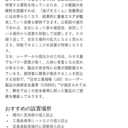
学習する習性を持っているため、この範囲の危
険性を認識すれば、「逃げまるくん」設置周辺
には近寄らなくなり、結果的に
安全エリアが拡
大
していく効果も期待できます。
広範囲の場所
であれば、安全になった事を確認後、使用して
いる場所から装置を移動して設置します。その
繰り返しで、安全な場所の拡大になると思われ
ます。移動できることが本装置の特徴となりま
す。
なお、レーザーから放出された光は、小さな量
でもパワー密度が高く、人体に有害となる恐れ
があるため、製品の安全性には最大限配慮され
ています。使用者に障害が発生することを防止
する目的で、**日本工業規格（JIS）のレーザー
製品の放射安全基準「C6802」**が規定されてお
り、弊社ではこの安全基準に則った製品のご提
案を徹底しております。
おすすめの設置場所
構内に害鳥獣の侵入防止
工場倉庫等にハトなどの侵入防止
従業員駐車場内に害獣侵入防止