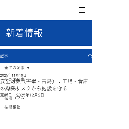
新着情報
記事
全ての記事
2025年11月19日
全ての記事
安全対策（害獣・害鳥）：工場・倉庫
の操業リスクから施設を守る
お知らせ
更新日：
2025年12月2日
技術コラム
技術相談