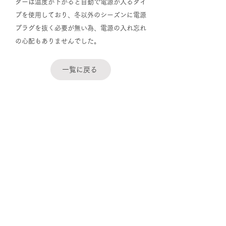
ターは温度が下がると自動で電源が入るタイ
プを使用しており、冬以外のシーズンに電源
プラグを抜く必要が無い為、電源の入れ忘れ
の心配もありませんでした。
一覧に戻る
よくある質問
お問い合わせ
運営会社：丸繁株式会社
住所：〒983-0045 宮城県仙台市宮城野区宮