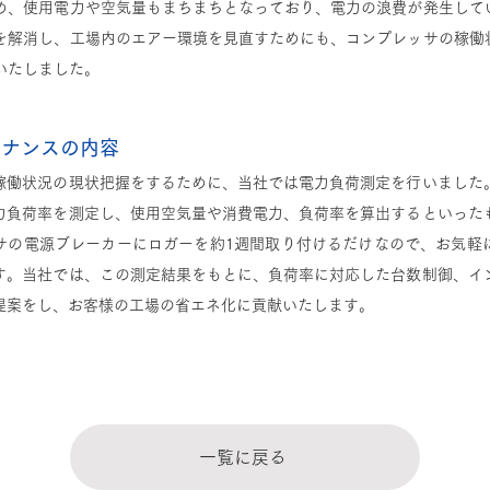
め、使用電力や空気量もまちまちとなっており、電力の浪費が発生して
を解消し、工場内のエアー環境を見直すためにも、コンプレッサの稼働
いたしました。
テナンスの内容
稼働状況の現状把握をするために、当社では電力負荷測定を行いました
力負荷率を測定し、使用空気量や消費電力、負荷率を算出するといった
サの電源ブレーカーにロガーを約1週間取り付けるだけなので、お気軽
す。当社では、この測定結果をもとに、負荷率に対応した台数制御、イ
提案をし、お客様の工場の省エネ化に貢献いたします。
一覧に戻る