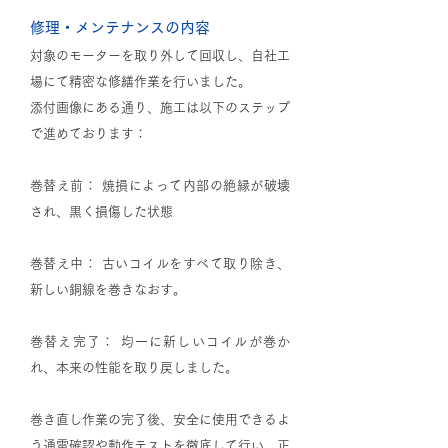
修理・メンテナンスの内容
対象のモーターを取り外して回収し、自社工
場にて精密な修繕作業を行いました。
添付画像にある通り、施工は以下のステップ
で進めております：
巻替え前： 焼損によって内部の絶縁が破壊
され、黒く損傷した状態
巻替え中： 古いコイルをすべて取り除き、
新しい銅線を巻きなおす。
巻替え完了： 均一に新しいコイルが巻か
れ、本来の性能を取り戻しました。
巻き直し作業の完了後、安全に使用できるよ
う通電確認や動作テストを徹底して行い、正